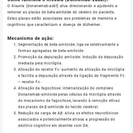
O Kisunla (donanemab-azbt) atua direcionando e ajudando a
remover as placas de beta-amiloide do cérebro do paciente.
Estas placas estão associadas aos problemas de memória e
cognitivos que caracterizam a doença de Alzheimer.
Mecanismo de ação:
Segmentação de beta-amiloide: liga-se seletivamente a
formas agregadas de beta-amiloide.
Promoção da depuração amiloide: indução da depuração
mediada pela micróglia.
Ativação do recetor Fc: aumento da ativação da micróglia
e facilita a depuração através da ligação do fragmento Fc
– recetor Fc.
Ativação da fagocitose: internalização do complexo
Donanemab-amiloide pelas células da micróglia através
do mecanismo de fagocitose, levando à remoção eficaz
das placas de β-amiloide do tecido cerebral.
Redução da carga de Aβ: alivia os efeitos neurotóxicos
associados e potencialmente atrasa a progressão do
declínio cognitivo em doentes com DA.