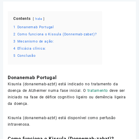
Contents
hide
1
Donanemab Portugal
2
Como funciona o Kissula (Donnemab-zabat)?
3
Mecanismo de ação:
4
Eficácia clínica:
5
Conclusão
Donanemab Portugal
Kisunla (donanemab-azbt) está indicado no tratamento da
doença de Alzheimer numa fase inicial. O
tratamento
deve ser
iniciado na fase de défice cognitivo ligeiro ou demência ligeira
da doença.
Kisunla (donanemab-azbt) está disponível como perfusão
intravenosa.
Como funciona o Kissula (Donnemab-zabat)?