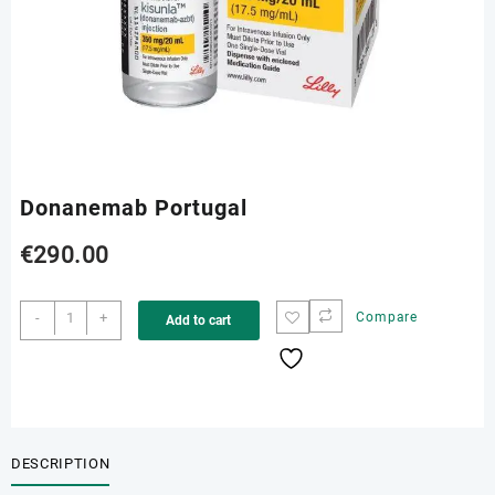
Donanemab Portugal
€
290.00
Donanemab
-
+
Compare
Add to cart
Portugal
quantity
DESCRIPTION