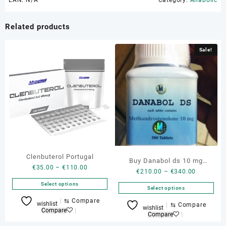
EAN:
N/A
Category:
Anabolic
Related products
Sale!
Clenbuterol Portugal
Buy Danabol ds 10 mg
Price
€
35.00
–
€
110.00
Price
€
210.00
–
€
340.00
Online
range:
range:
Select options
€35.00
Select options
€210.00
through
This
⇆
Compare
through
This
wishlist
⇆
Compare
wishlist
€110.00
product
Compare
€340.00
product
Compare
has
has