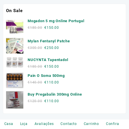
multiple
multiple
variants.
On Sale
variants.
The
The
Mogadon 5 mg Online Portugal
options
options
may
Original
Current
€
180.00
€
150.00
may
be
price
price
be
chosen
was:
is:
Mylan Fentanyl Patche
chosen
on
€180.00.
€150.00.
on
Original
Current
€
300.00
€
250.00
the
the
price
price
product
product
NUCYNTA Tapentadol
was:
is:
page
page
€300.00.
€250.00.
Original
Current
€
180.00
€
150.00
price
price
Pain O Soma 500mg
was:
is:
Original
Current
€
140.00
€
110.00
€180.00.
€150.00.
price
price
Buy Pregabalin 300mg Online
was:
is:
€140.00.
€110.00.
Original
Current
€
120.00
€
110.00
price
price
was:
is:
€120.00.
€110.00.
Casa
Loja
Avaliações
Contacto
Carrinho
Confira