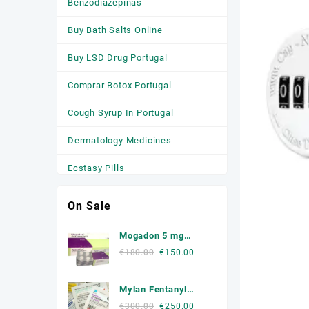
Benzodiazepinas
Buy Bath Salts Online
Buy LSD Drug Portugal
Comprar Botox Portugal
Cough Syrup In Portugal
Dermatology Medicines
Ecstasy Pills
HGH
On Sale
Medicamentos
Mogadon 5 mg
Anticonvulsivantes
Online Portugal
Original
Current
€
180.00
€
150.00
price
price
Medicamentos para a Ansiedade
was:
is:
Mylan Fentanyl
Medicamentos Para Dormir
€180.00.
€150.00.
Patche
Original
Current
€
300.00
€
250.00