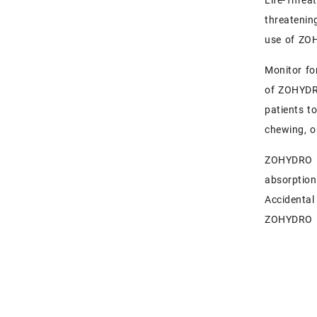
Life-Threat
threatenin
use of ZO
Monitor for
of ZOHYDRO
patients t
chewing, o
ZOHYDRO E
absorption
Accidental
ZOHYDRO ER