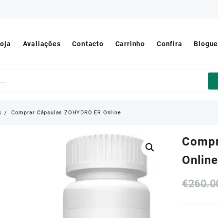
oja
Avaliações
Contacto
Carrinho
Confira
Blogu
s
Comprar Cápsulas ZOHYDRO ER Online
Compr
Onlin
€
260.0