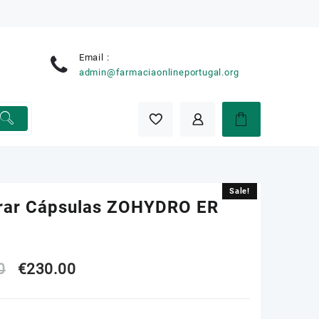
Email :
e
admin@farmaciaonlineportugal.org
Sale!
Sale!
ar Cápsulas ZOHYDRO ER
e
Original
Current
0
€
230.00
price
price