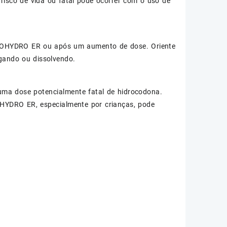
risco de vida ou fatal pode ocorrer com o uso de
de ZOHYDRO ER ou após um aumento de dose. Oriente
igando ou dissolvendo.
ma dose potencialmente fatal de hidrocodona.
OHYDRO ER, especialmente por crianças, pode