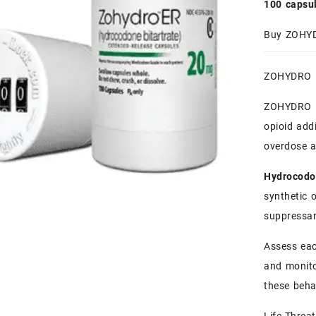
100 capsu
Buy ZOHYD
ZOHYDRO E
ZOHYDRO ER
opioid add
overdose a
Hydrocod
synthetic 
suppressa
Assess eac
and monito
these beha