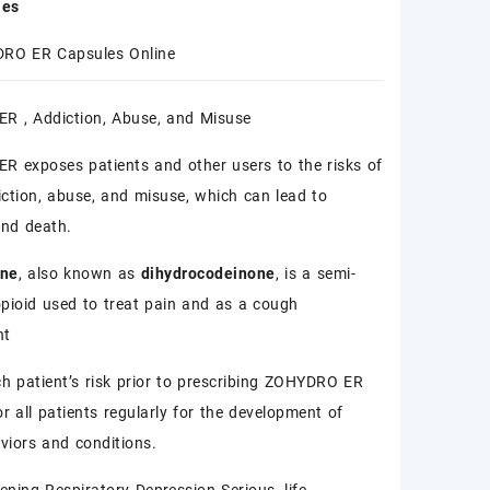
les
was:
is:
€260.00.
€230.00.
RO ER Capsules Online
R , Addiction, Abuse, and Misuse
 exposes patients and other users to the risks of
iction, abuse, and misuse, which can lead to
nd death.
one
, also known as
dihydrocodeinone
, is a semi-
opioid used to treat pain and as a cough
nt
h patient’s risk prior to prescribing ZOHYDRO ER
r all patients regularly for the development of
viors and conditions.