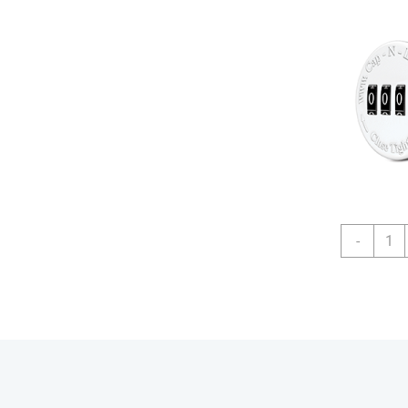
Compr
-
Cápsu
ZOHY
ER
Onlin
quant