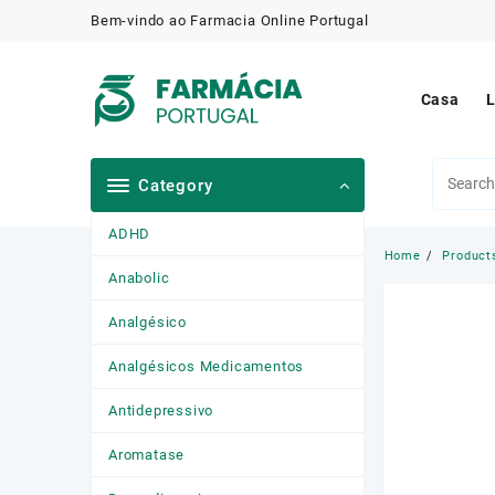
Skip
Bem-vindo ao Farmacia Online Portugal
to
content
Casa
L
Category
ADHD
Home
Product
Anabolic
Analgésico
Analgésicos Medicamentos
Antidepressivo
Aromatase