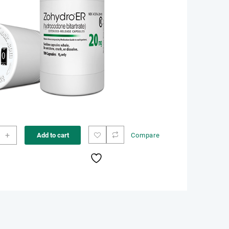
ar
+
Add to cart
Compare
las
DRO
e
ity