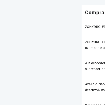
Compra
ZOHYDRO ER,
ZOHYDRO ER 
overdose e 
A hidrocodo
supressor da
Avalie o ri
desenvolvim