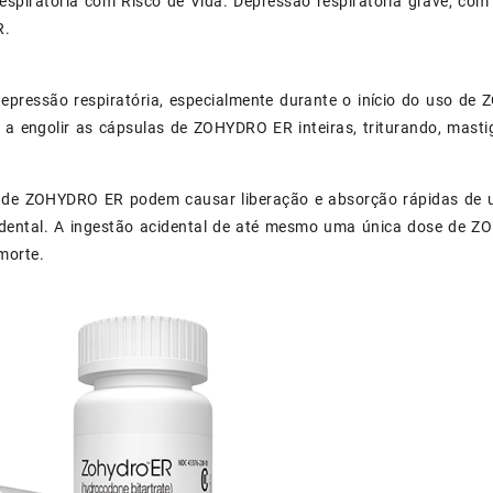
spiratória com Risco de Vida. Depressão respiratória grave, com 
R.
depressão respiratória, especialmente durante o início do uso 
 a engolir as cápsulas de ZOHYDRO ER inteiras, triturando, mast
 de ZOHYDRO ER podem causar liberação e absorção rápidas de u
idental. A ingestão acidental de até mesmo uma única dose de Z
morte.