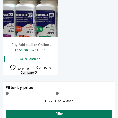
Buy Adderall xr Online
Price
€
165.00
–
€
615.00
Portugal
range:
Select options
€165.00
through
This
⇆
Compare
wishlist
€615.00
product
Compare
has
multiple
Filter by price
variants.
The
options
Price:
€160
—
€620
Min
Ma
may
be
pri
pri
Filter
chosen