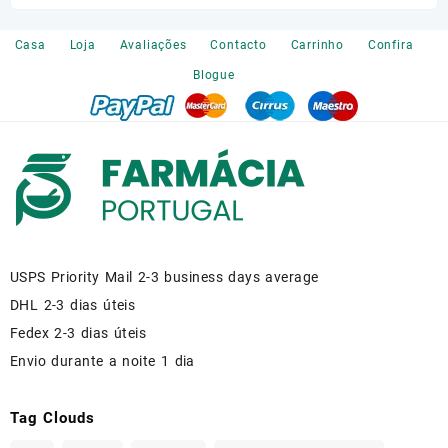
on
the
Casa
Loja
Avaliações
Contacto
Carrinho
Confira
product
Blogue
page
USPS Priority Mail 2-3 business days average
DHL 2-3 dias úteis
Fedex 2-3 dias úteis
Envio durante a noite 1 dia
Tag Clouds