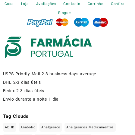
the
Casa
Loja
Avaliações
Contacto
Carrinho
Confira
product
Blogue
page
USPS Priority Mail 2-3 business days average
DHL 2-3 dias úteis
Fedex 2-3 dias úteis
Envio durante a noite 1 dia
Tag Clouds
ADHD
Anabolic
Analgésico
Analgésicos Medicamentos