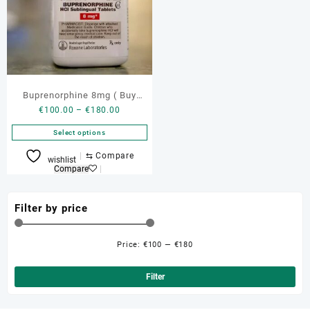
Buprenorphine 8mg ( Buy
Price
€
100.00
–
€
180.00
54411 Sublingual)
range:
Select options
€100.00
through
This
⇆
Compare
wishlist
€180.00
product
Compare
has
multiple
Filter by price
variants.
The
options
Price:
€100
—
€180
Min
Ma
may
be
pri
pri
Filter
chosen
on