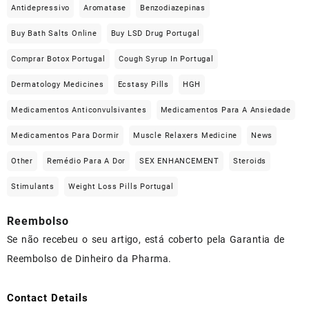
Antidepressivo
Aromatase
Benzodiazepinas
Buy Bath Salts Online
Buy LSD Drug Portugal
Comprar Botox Portugal
Cough Syrup In Portugal
Dermatology Medicines
Ecstasy Pills
HGH
Medicamentos Anticonvulsivantes
Medicamentos Para A Ansiedade
Medicamentos Para Dormir
Muscle Relaxers Medicine
News
Other
Remédio Para A Dor
SEX ENHANCEMENT
Steroids
Stimulants
Weight Loss Pills Portugal
Reembolso
Se não recebeu o seu artigo, está coberto pela Garantia de
Reembolso de Dinheiro da Pharma.
Contact Details