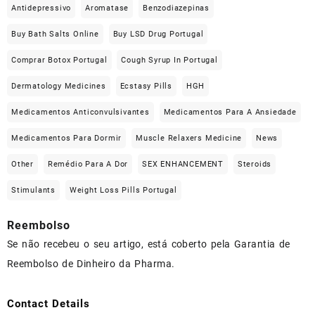
Antidepressivo
Aromatase
Benzodiazepinas
Buy Bath Salts Online
Buy LSD Drug Portugal
Comprar Botox Portugal
Cough Syrup In Portugal
Dermatology Medicines
Ecstasy Pills
HGH
Medicamentos Anticonvulsivantes
Medicamentos Para A Ansiedade
Medicamentos Para Dormir
Muscle Relaxers Medicine
News
Other
Remédio Para A Dor
SEX ENHANCEMENT
Steroids
Stimulants
Weight Loss Pills Portugal
Reembolso
Se não recebeu o seu artigo, está coberto pela Garantia de
Reembolso de Dinheiro da Pharma.
Contact Details