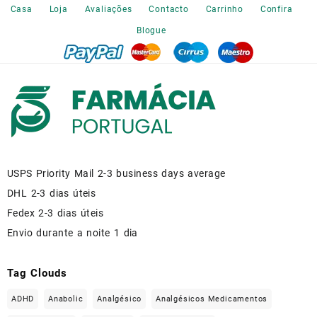
the
Casa
Loja
Avaliações
Contacto
Carrinho
Confira
product
Blogue
page
USPS Priority Mail 2-3 business days average
DHL 2-3 dias úteis
Fedex 2-3 dias úteis
Envio durante a noite 1 dia
Tag Clouds
ADHD
Anabolic
Analgésico
Analgésicos Medicamentos