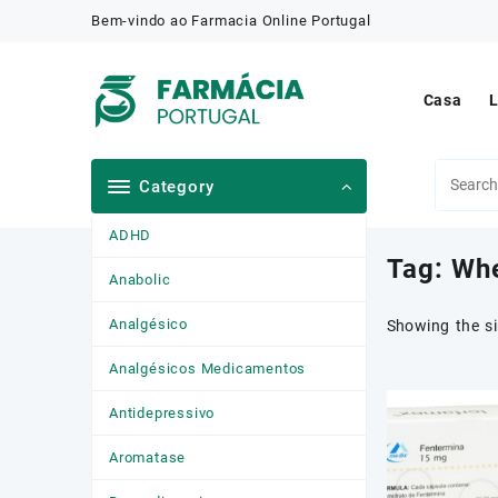
Skip
Bem-vindo ao Farmacia Online Portugal
to
content
Casa
L
Category
ADHD
Tag:
Whe
Anabolic
Analgésico
Showing the si
Analgésicos Medicamentos
Antidepressivo
Aromatase