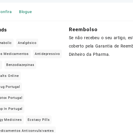
onfira
Blogue
Reembolso
uds
Se não recebeu o seu artigo, es
nabolic
Analgésico
coberto pela Garantia de Reem
os Medicamentos
Antidepressivo
Dinheiro da Pharma.
e
Benzodiazepinas
alts Online
rug Portugal
otox Portugal
p In Portugal
gy Medicines
Ecstasy Pills
dicamentos Anticonvulsivantes