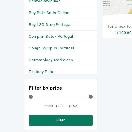
Benzodiazepinas
Buy Bath Salts Online
Buy LSD Drug Portugal
Terfamex fe
€
100.00
buy 
Comprar Botox Portugal
Cough Syrup In Portugal
Dermatology Medicines
Ecstasy Pills
HGH
Filter by price
Medicamentos
Anticonvulsivantes
Price:
€100
—
€160
Min
Max
Medicamentos para a Ansiedade
price
price
Filter
Medicamentos Para Dormir