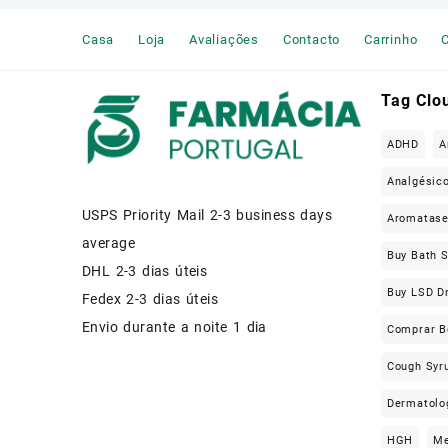
Muscle Relaxers Medicine
Casa
Loja
Avaliações
Contacto
Carrinho
C
News
Other
Tag Clo
Remédio Para a Dor
ADHD
A
SEX ENHANCEMENT
Analgésic
USPS Priority Mail 2-3 business days
Steroids
Aromatas
average
Buy Bath S
Stimulants
DHL 2-3 dias úteis
Buy LSD D
Fedex 2-3 dias úteis
Weight Loss Pills Portugal
Envio durante a noite 1 dia
Comprar B
Cough Syru
Dermatolo
HGH
Me