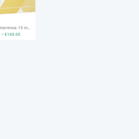
ntermina 15 mg
Price
–
€
160.00
genuine
range:
€100.00
through
€160.00