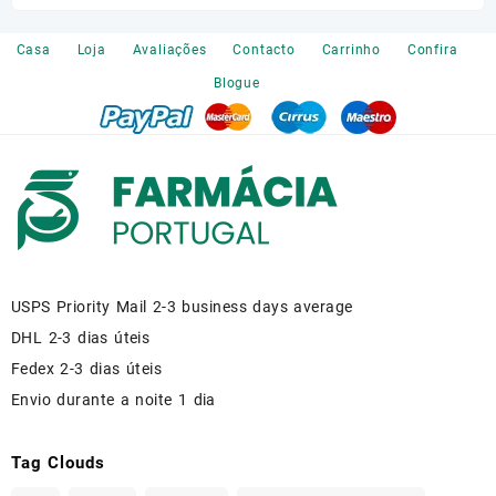
on
the
Casa
Loja
Avaliações
Contacto
Carrinho
Confira
product
Blogue
page
USPS Priority Mail 2-3 business days average
DHL 2-3 dias úteis
Fedex 2-3 dias úteis
Envio durante a noite 1 dia
Tag Clouds