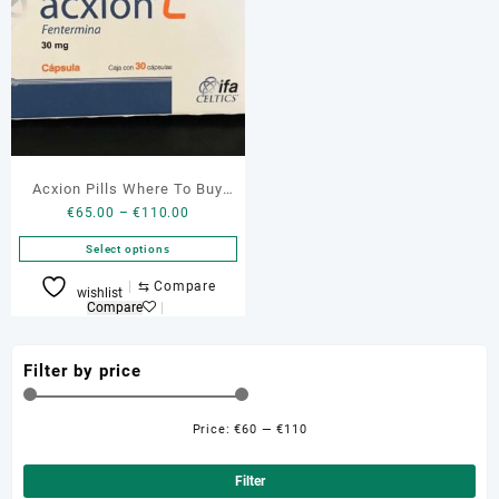
Acxion Pills Where To Buy
Price
€
65.00
–
€
110.00
15mg,30 mg Online
range:
Select options
€65.00
through
This
⇆
Compare
wishlist
€110.00
product
Compare
has
multiple
Filter by price
variants.
The
options
Price:
€60
—
€110
Min
Ma
may
be
pri
pri
Filter
chosen