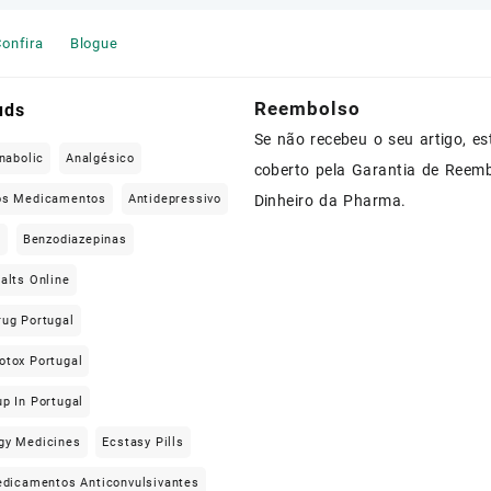
onfira
Blogue
Reembolso
uds
Se não recebeu o seu artigo, es
nabolic
Analgésico
coberto pela Garantia de Reem
os Medicamentos
Antidepressivo
Dinheiro da Pharma.
e
Benzodiazepinas
alts Online
rug Portugal
otox Portugal
p In Portugal
gy Medicines
Ecstasy Pills
dicamentos Anticonvulsivantes