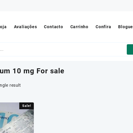
oja
Avaliações
Contacto
Carrinho
Confira
Blogu
ium 10 mg For sale
ngle result
Sale!