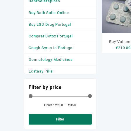
Benzodiazepinas
Buy Bath Salts Online
Buy LSD Drug Portugal
Comprar Botox Portugal
Buy Valium
Cough Syrup In Portugal
€
210.00
Po
Dermatology Medicines
Ecstasy Pills
HGH
Filter by price
Medicamentos
Anticonvulsivantes
Price:
€210
—
€350
Min
Max
Medicamentos para a Ansiedade
price
price
Filter
Medicamentos Para Dormir