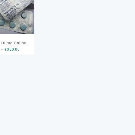
 10 mg Online
Price
–
€
350.00
rtugal
range:
€210.00
through
€350.00