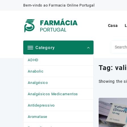
Skip
Bem-vindo ao Farmacia Online Portugal
to
content
Casa
L
Category
ADHD
Tag:
val
Anabolic
Showing the si
Analgésico
Analgésicos Medicamentos
Antidepressivo
Aromatase