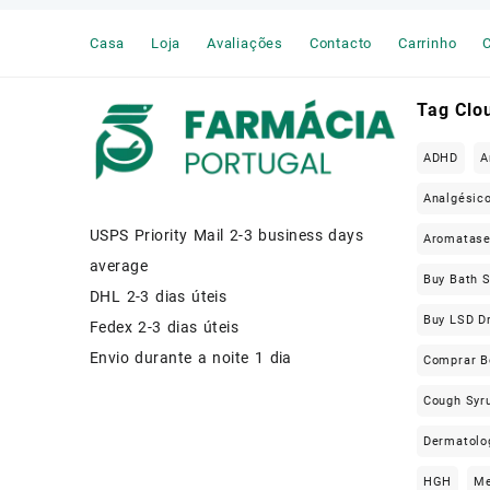
Muscle Relaxers Medicine
Casa
Loja
Avaliações
Contacto
Carrinho
C
News
Other
Tag Clo
Remédio Para a Dor
ADHD
A
SEX ENHANCEMENT
Analgésic
USPS Priority Mail 2-3 business days
Steroids
Aromatas
average
Buy Bath S
Stimulants
DHL 2-3 dias úteis
Buy LSD D
Fedex 2-3 dias úteis
Weight Loss Pills Portugal
Envio durante a noite 1 dia
Comprar B
Cough Syru
Dermatolo
HGH
Me