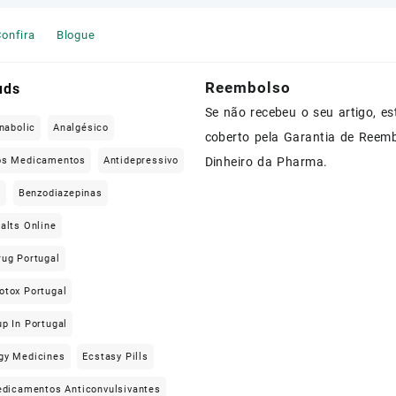
onfira
Blogue
Reembolso
uds
Se não recebeu o seu artigo, es
nabolic
Analgésico
coberto pela Garantia de Reem
os Medicamentos
Antidepressivo
Dinheiro da Pharma.
e
Benzodiazepinas
alts Online
rug Portugal
otox Portugal
p In Portugal
gy Medicines
Ecstasy Pills
dicamentos Anticonvulsivantes