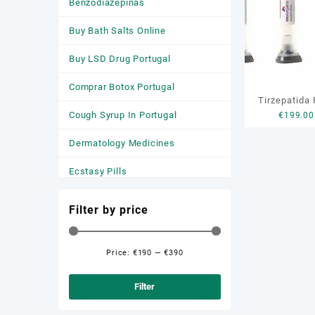
Benzodiazepinas
Buy Bath Salts Online
Buy LSD Drug Portugal
Comprar Botox Portugal
Tirzepatida
Cough Syrup In Portugal
€
199.00
Dermatology Medicines
Ecstasy Pills
HGH
Filter by price
Medicamentos
Anticonvulsivantes
Price:
€190
—
€390
Min
Max
Medicamentos para a Ansiedade
price
price
Filter
Medicamentos Para Dormir