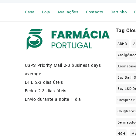
Muscle Relaxers Medicine
Casa
Loja
Avaliações
Contacto
Carrinho
C
News
Other
Tag Clo
Remédio Para a Dor
ADHD
A
SEX ENHANCEMENT
Analgésic
USPS Priority Mail 2-3 business days
Steroids
Aromatas
average
Buy Bath S
Stimulants
DHL 2-3 dias úteis
Buy LSD D
Fedex 2-3 dias úteis
Weight Loss Pills Portugal
Envio durante a noite 1 dia
Comprar B
Cough Syru
Dermatolo
HGH
Me