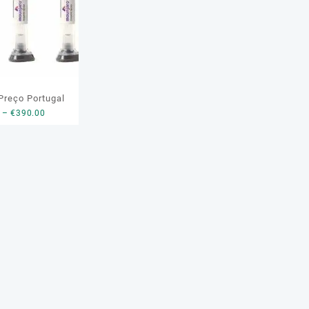
 Preço Portugal
Price
–
€
390.00
range:
€199.00
through
€390.00