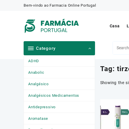
Skip
Bem-vindo ao Farmacia Online Portugal
to
content
Casa
L
Category
ADHD
Tag:
tir
Anabolic
Showing the si
Analgésico
Analgésicos Medicamentos
Antidepressivo
Aromatase