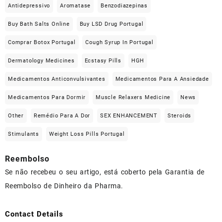
Antidepressivo
Aromatase
Benzodiazepinas
Buy Bath Salts Online
Buy LSD Drug Portugal
Comprar Botox Portugal
Cough Syrup In Portugal
Dermatology Medicines
Ecstasy Pills
HGH
Medicamentos Anticonvulsivantes
Medicamentos Para A Ansiedade
Medicamentos Para Dormir
Muscle Relaxers Medicine
News
Other
Remédio Para A Dor
SEX ENHANCEMENT
Steroids
Stimulants
Weight Loss Pills Portugal
Reembolso
Se não recebeu o seu artigo, está coberto pela Garantia de
Reembolso de Dinheiro da Pharma.
Contact Details