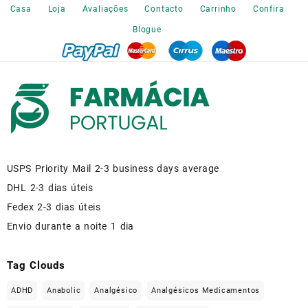
the
Casa
Loja
Avaliações
Contacto
Carrinho
Confira
product
Blogue
page
USPS Priority Mail 2-3 business days average
DHL 2-3 dias úteis
Fedex 2-3 dias úteis
Envio durante a noite 1 dia
Tag Clouds
ADHD
Anabolic
Analgésico
Analgésicos Medicamentos