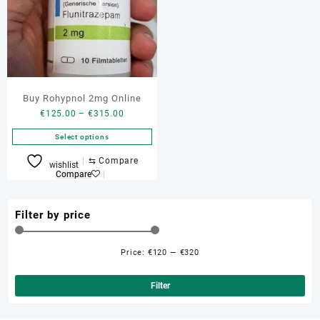
Buy Rohypnol 2mg Online
Price
€
125.00
–
€
315.00
range:
Select options
€125.00
through
This
⇆
Compare
wishlist
€315.00
product
Compare
has
multiple
Filter by price
variants.
The
options
Price:
€120
—
€320
Min
Ma
may
be
pri
pri
Filter
chosen
on