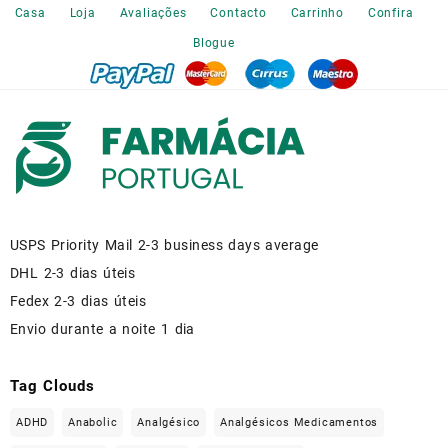
the
Casa
Loja
Avaliações
Contacto
Carrinho
Confira
product
Blogue
page
USPS Priority Mail 2-3 business days average
DHL 2-3 dias úteis
Fedex 2-3 dias úteis
Envio durante a noite 1 dia
Tag Clouds
ADHD
Anabolic
Analgésico
Analgésicos Medicamentos