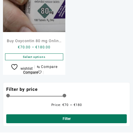
Buy Oxycontin 80 mg Online
Price
€
70.00
–
€
180.00
Portugal
range:
Select options
€70.00
through
This
⇆
Compare
wishlist
€180.00
product
Compare
has
multiple
Filter by price
variants.
The
options
Price:
€70
—
€180
Min
Ma
may
be
pri
pri
Filter
chosen
on