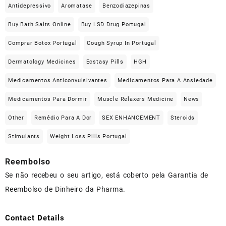
Antidepressivo
Aromatase
Benzodiazepinas
Buy Bath Salts Online
Buy LSD Drug Portugal
Comprar Botox Portugal
Cough Syrup In Portugal
Dermatology Medicines
Ecstasy Pills
HGH
Medicamentos Anticonvulsivantes
Medicamentos Para A Ansiedade
Medicamentos Para Dormir
Muscle Relaxers Medicine
News
Other
Remédio Para A Dor
SEX ENHANCEMENT
Steroids
Stimulants
Weight Loss Pills Portugal
Reembolso
Se não recebeu o seu artigo, está coberto pela Garantia de
Reembolso de Dinheiro da Pharma.
Contact Details