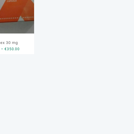
ex 30 mg
Price
–
€
350.00
range:
€110.00
through
€350.00