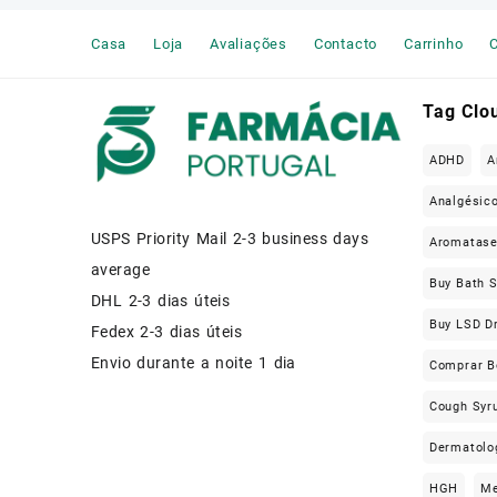
Muscle Relaxers Medicine
Casa
Loja
Avaliações
Contacto
Carrinho
C
News
Other
Tag Clo
Remédio Para a Dor
ADHD
A
SEX ENHANCEMENT
Analgésic
USPS Priority Mail 2-3 business days
Steroids
Aromatas
average
Buy Bath S
Stimulants
DHL 2-3 dias úteis
Buy LSD D
Fedex 2-3 dias úteis
Weight Loss Pills Portugal
Envio durante a noite 1 dia
Comprar B
Cough Syru
Dermatolo
HGH
Me