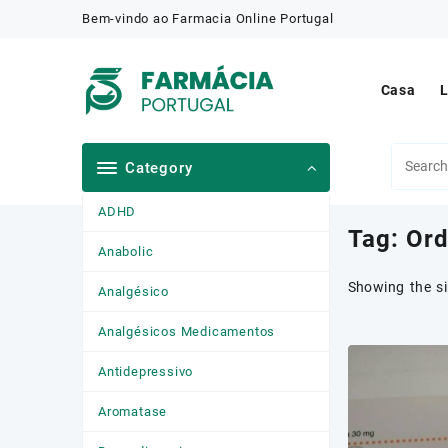
Skip
Bem-vindo ao Farmacia Online Portugal
to
content
Casa
L
Category
ADHD
Tag:
Ord
Anabolic
Showing the si
Analgésico
Analgésicos Medicamentos
Antidepressivo
Aromatase