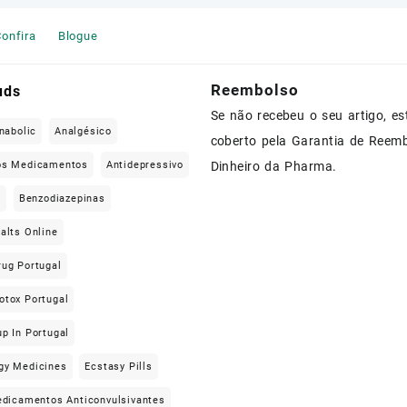
onfira
Blogue
Reembolso
uds
Se não recebeu o seu artigo, es
nabolic
Analgésico
coberto pela Garantia de Reem
os Medicamentos
Antidepressivo
Dinheiro da Pharma.
e
Benzodiazepinas
alts Online
rug Portugal
otox Portugal
p In Portugal
gy Medicines
Ecstasy Pills
dicamentos Anticonvulsivantes