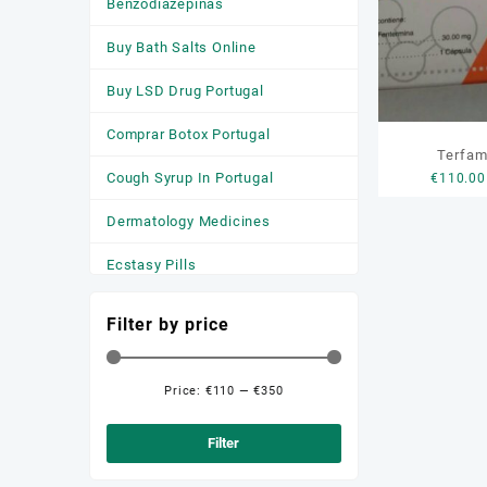
Benzodiazepinas
Buy Bath Salts Online
Buy LSD Drug Portugal
Comprar Botox Portugal
Terfam
Cough Syrup In Portugal
€
110.00
Dermatology Medicines
Ecstasy Pills
HGH
Filter by price
Medicamentos
Anticonvulsivantes
Price:
€110
—
€350
Min
Max
Medicamentos para a Ansiedade
price
price
Filter
Medicamentos Para Dormir