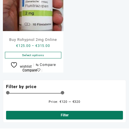
Buy Rohypnol 2mg Online
Price
€
125.00
–
€
315.00
range:
Select options
€125.00
through
This
⇆
Compare
wishlist
€315.00
product
Compare
has
multiple
Filter by price
variants.
The
options
Price:
€120
—
€320
Min
Ma
may
be
pri
pri
Filter
chosen
on