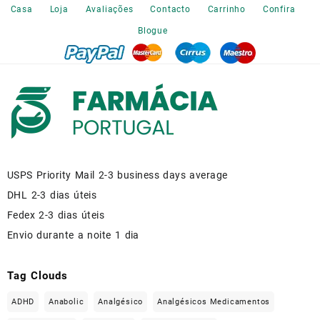
the
Casa
Loja
Avaliações
Contacto
Carrinho
Confira
product
Blogue
page
USPS Priority Mail 2-3 business days average
DHL 2-3 dias úteis
Fedex 2-3 dias úteis
Envio durante a noite 1 dia
Tag Clouds
ADHD
Anabolic
Analgésico
Analgésicos Medicamentos