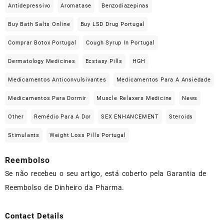
Antidepressivo
Aromatase
Benzodiazepinas
Buy Bath Salts Online
Buy LSD Drug Portugal
Comprar Botox Portugal
Cough Syrup In Portugal
Dermatology Medicines
Ecstasy Pills
HGH
Medicamentos Anticonvulsivantes
Medicamentos Para A Ansiedade
Medicamentos Para Dormir
Muscle Relaxers Medicine
News
Other
Remédio Para A Dor
SEX ENHANCEMENT
Steroids
Stimulants
Weight Loss Pills Portugal
Reembolso
Se não recebeu o seu artigo, está coberto pela Garantia de
Reembolso de Dinheiro da Pharma.
Contact Details