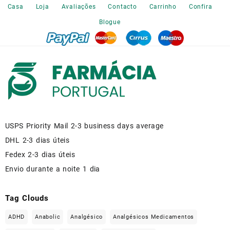
the
Casa
Loja
Avaliações
Contacto
Carrinho
Confira
product
Blogue
page
USPS Priority Mail 2-3 business days average
DHL 2-3 dias úteis
Fedex 2-3 dias úteis
Envio durante a noite 1 dia
Tag Clouds
ADHD
Anabolic
Analgésico
Analgésicos Medicamentos