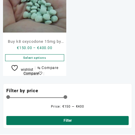
Buy k8 oxycodone 15mg by
Price
€
150.00
–
€
400.00
KVK Tech Inc
range:
Select options
€150.00
through
This
⇆
Compare
wishlist
€400.00
product
Compare
has
multiple
Filter by price
variants.
The
options
Price:
€150
—
€400
Min
Ma
may
be
pri
pri
Filter
chosen
on