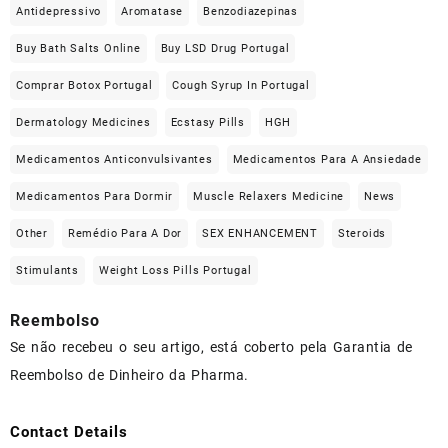
Antidepressivo
Aromatase
Benzodiazepinas
Buy Bath Salts Online
Buy LSD Drug Portugal
Comprar Botox Portugal
Cough Syrup In Portugal
Dermatology Medicines
Ecstasy Pills
HGH
Medicamentos Anticonvulsivantes
Medicamentos Para A Ansiedade
Medicamentos Para Dormir
Muscle Relaxers Medicine
News
Other
Remédio Para A Dor
SEX ENHANCEMENT
Steroids
Stimulants
Weight Loss Pills Portugal
Reembolso
Se não recebeu o seu artigo, está coberto pela Garantia de
Reembolso de Dinheiro da Pharma.
Contact Details