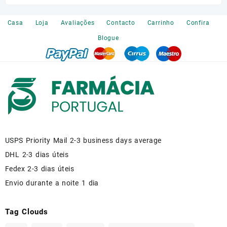
on
the
Casa
Loja
Avaliações
Contacto
Carrinho
Confira
product
Blogue
page
USPS Priority Mail 2-3 business days average
DHL 2-3 dias úteis
Fedex 2-3 dias úteis
Envio durante a noite 1 dia
Tag Clouds