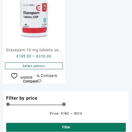
Diazepam 10 mg tablets usp
Price
€
185.00
–
€
310.00
teva buy genuine
range:
Select options
€185.00
through
This
⇆
Compare
wishlist
€310.00
product
Compare
has
multiple
Filter by price
variants.
The
options
Price:
€180
—
€310
Min
Ma
may
be
pri
pri
Filter
chosen