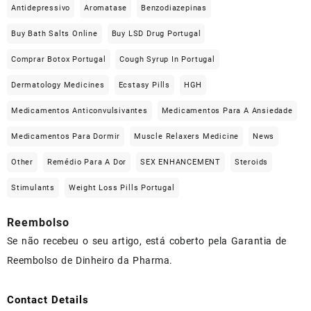
Antidepressivo
Aromatase
Benzodiazepinas
Buy Bath Salts Online
Buy LSD Drug Portugal
Comprar Botox Portugal
Cough Syrup In Portugal
Dermatology Medicines
Ecstasy Pills
HGH
Medicamentos Anticonvulsivantes
Medicamentos Para A Ansiedade
Medicamentos Para Dormir
Muscle Relaxers Medicine
News
Other
Remédio Para A Dor
SEX ENHANCEMENT
Steroids
Stimulants
Weight Loss Pills Portugal
Reembolso
Se não recebeu o seu artigo, está coberto pela Garantia de
Reembolso de Dinheiro da Pharma.
Contact Details