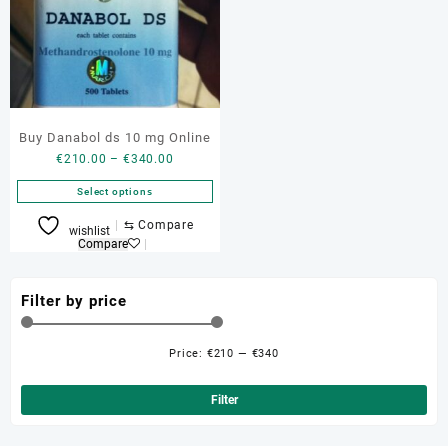
Buy Danabol ds 10 mg Online
Price
€
210.00
–
€
340.00
range:
Select options
€210.00
through
This
⇆
Compare
wishlist
€340.00
product
Compare
has
multiple
Filter by price
variants.
The
options
Price:
€210
—
€340
Min
Ma
may
be
pri
pri
Filter
chosen
on