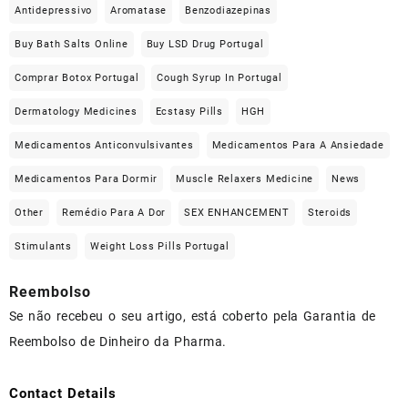
Antidepressivo
Aromatase
Benzodiazepinas
Buy Bath Salts Online
Buy LSD Drug Portugal
Comprar Botox Portugal
Cough Syrup In Portugal
Dermatology Medicines
Ecstasy Pills
HGH
Medicamentos Anticonvulsivantes
Medicamentos Para A Ansiedade
Medicamentos Para Dormir
Muscle Relaxers Medicine
News
Other
Remédio Para A Dor
SEX ENHANCEMENT
Steroids
Stimulants
Weight Loss Pills Portugal
Reembolso
Se não recebeu o seu artigo, está coberto pela Garantia de
Reembolso de Dinheiro da Pharma.
Contact Details