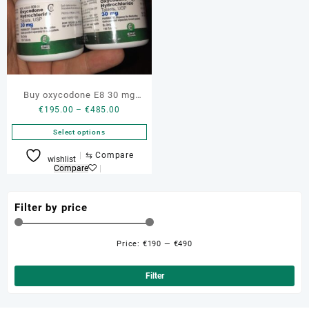
Buy oxycodone E8 30 mg
Price
€
195.00
–
€
485.00
genuine online
range:
Select options
€195.00
through
This
⇆
Compare
wishlist
€485.00
product
Compare
has
multiple
Filter by price
variants.
The
options
Price:
€190
—
€490
Min
Ma
may
be
pri
pri
Filter
chosen
on