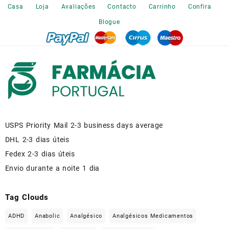
the
Casa
Loja
Avaliações
Contacto
Carrinho
Confira
product
Blogue
page
USPS Priority Mail 2-3 business days average
DHL 2-3 dias úteis
Fedex 2-3 dias úteis
Envio durante a noite 1 dia
Tag Clouds
ADHD
Anabolic
Analgésico
Analgésicos Medicamentos