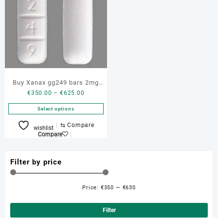
Buy Xanax gg249 bars 2mg
Price
€
350.00
–
€
625.00
genuine bottle
range:
Select options
€350.00
through
This
⇆
Compare
wishlist
€625.00
product
Compare
has
multiple
Filter by price
variants.
The
options
Price:
€350
—
€630
Min
Ma
may
be
pri
pri
Filter
chosen