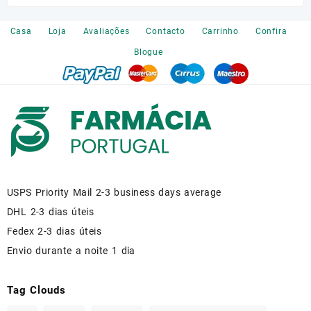
on
the
Casa
Loja
Avaliações
Contacto
Carrinho
Confira
product
Blogue
page
USPS Priority Mail 2-3 business days average
DHL 2-3 dias úteis
Fedex 2-3 dias úteis
Envio durante a noite 1 dia
Tag Clouds