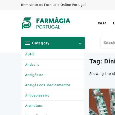
Skip
Bem-vindo ao Farmacia Online Portugal
to
content
Casa
L
Category
ADHD
Tag:
Din
Anabolic
Showing the si
Analgésico
Analgésicos Medicamentos
Antidepressivo
Aromatase