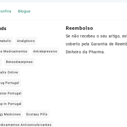
onfira
Blogue
Reembolso
uds
Se não recebeu o seu artigo, es
nabolic
Analgésico
coberto pela Garantia de Reem
os Medicamentos
Antidepressivo
Dinheiro da Pharma.
e
Benzodiazepinas
alts Online
rug Portugal
otox Portugal
p In Portugal
gy Medicines
Ecstasy Pills
dicamentos Anticonvulsivantes