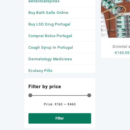
Benzodiazepinas
Buy Bath Salts Online
Buy LSD Drug Portugal
Comprar Botox Portugal
Dinintel
Cough Syrup In Portugal
€
160.00
Dermatology Medicines
Ecstasy Pills
HGH
Filter by price
Medicamentos
Anticonvulsivantes
Price:
€160
—
€460
Min
Max
Medicamentos para a Ansiedade
price
price
Filter
Medicamentos Para Dormir