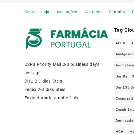
Muscle Relaxers Medicine
Casa
Loja
Avaliações
Contacto
Carrinho
C
News
Other
Tag Clo
Remédio Para a Dor
ADHD
A
SEX ENHANCEMENT
Analgésic
USPS Priority Mail 2-3 business days
Steroids
Aromatas
average
Buy Bath S
Stimulants
DHL 2-3 dias úteis
Buy LSD D
Fedex 2-3 dias úteis
Weight Loss Pills Portugal
Envio durante a noite 1 dia
Comprar B
Cough Syru
Dermatolo
HGH
Me