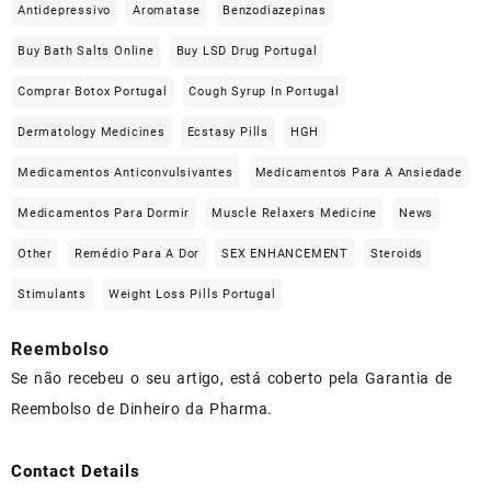
Antidepressivo
Aromatase
Benzodiazepinas
Buy Bath Salts Online
Buy LSD Drug Portugal
Comprar Botox Portugal
Cough Syrup In Portugal
Dermatology Medicines
Ecstasy Pills
HGH
Medicamentos Anticonvulsivantes
Medicamentos Para A Ansiedade
Medicamentos Para Dormir
Muscle Relaxers Medicine
News
Other
Remédio Para A Dor
SEX ENHANCEMENT
Steroids
Stimulants
Weight Loss Pills Portugal
Reembolso
Se não recebeu o seu artigo, está coberto pela Garantia de
Reembolso de Dinheiro da Pharma.
Contact Details