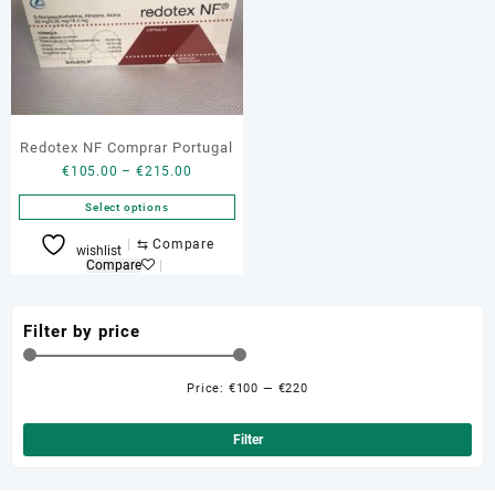
Redotex NF Comprar Portugal
Price
€
105.00
–
€
215.00
range:
Select options
€105.00
through
This
⇆
Compare
wishlist
€215.00
product
Compare
has
multiple
Filter by price
variants.
The
options
Price:
€100
—
€220
may
Min
Ma
be
pri
pri
Filter
chosen
on