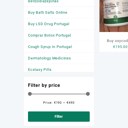
Benzodiazepinas
Buy Bath Salts Online
Buy LSD Drug Portugal
Comprar Botox Portugal
Buy oxycod
Cough Syrup In Portugal
€
195.00
genui
Dermatology Medicines
Ecstasy Pills
HGH
Filter by price
Medicamentos
Anticonvulsivantes
Price:
€190
—
€490
Min
Max
Medicamentos para a Ansiedade
price
price
Filter
Medicamentos Para Dormir