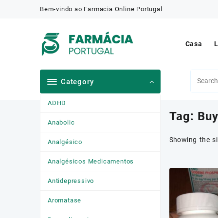
Skip
Bem-vindo ao Farmacia Online Portugal
to
content
Casa
L
Category
ADHD
Tag:
Buy
Anabolic
Showing the si
Analgésico
Analgésicos Medicamentos
Antidepressivo
Aromatase