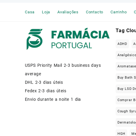
Muscle Relaxers Medicine
Casa
Loja
Avaliações
Contacto
Carrinho
C
News
Other
Tag Clo
Remédio Para a Dor
ADHD
A
SEX ENHANCEMENT
Analgésic
USPS Priority Mail 2-3 business days
Steroids
Aromatas
average
Buy Bath S
Stimulants
DHL 2-3 dias úteis
Buy LSD D
Fedex 2-3 dias úteis
Weight Loss Pills Portugal
Envio durante a noite 1 dia
Comprar B
Cough Syru
Dermatolo
HGH
Me