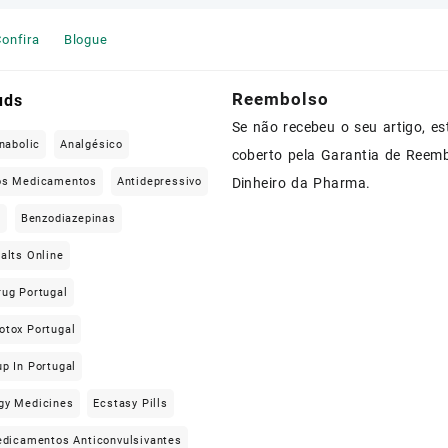
onfira
Blogue
Reembolso
uds
Se não recebeu o seu artigo, es
nabolic
Analgésico
coberto pela Garantia de Reem
os Medicamentos
Antidepressivo
Dinheiro da Pharma.
e
Benzodiazepinas
alts Online
rug Portugal
otox Portugal
p In Portugal
gy Medicines
Ecstasy Pills
dicamentos Anticonvulsivantes