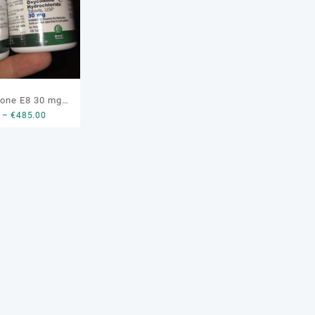
one E8 30 mg
Price
–
€
485.00
ne online
range:
€195.00
through
€485.00