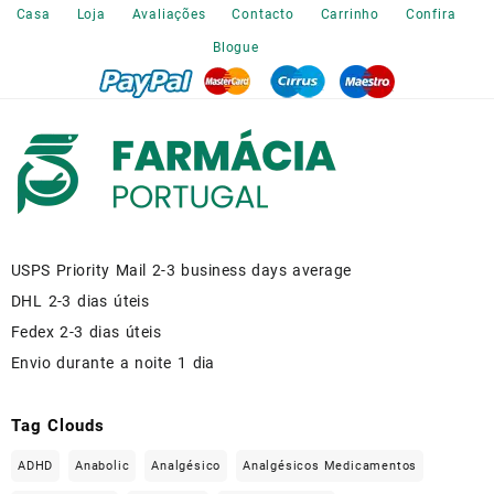
the
Casa
Loja
Avaliações
Contacto
Carrinho
Confira
product
Blogue
page
USPS Priority Mail 2-3 business days average
DHL 2-3 dias úteis
Fedex 2-3 dias úteis
Envio durante a noite 1 dia
Tag Clouds
ADHD
Anabolic
Analgésico
Analgésicos Medicamentos