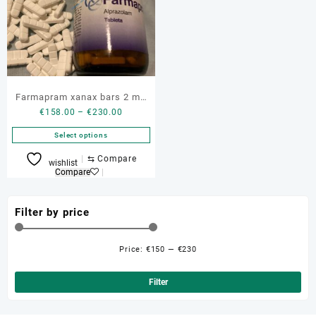
Farmapram xanax bars 2 mg
Price
€
158.00
–
€
230.00
genuine bars
range:
Select options
€158.00
through
This
⇆
Compare
wishlist
€230.00
product
Compare
has
multiple
Filter by price
variants.
The
options
Price:
€150
—
€230
Min
Ma
may
be
pri
pri
Filter
chosen
on