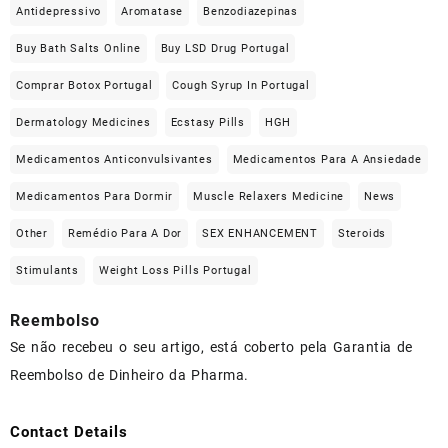
Antidepressivo
Aromatase
Benzodiazepinas
Buy Bath Salts Online
Buy LSD Drug Portugal
Comprar Botox Portugal
Cough Syrup In Portugal
Dermatology Medicines
Ecstasy Pills
HGH
Medicamentos Anticonvulsivantes
Medicamentos Para A Ansiedade
Medicamentos Para Dormir
Muscle Relaxers Medicine
News
Other
Remédio Para A Dor
SEX ENHANCEMENT
Steroids
Stimulants
Weight Loss Pills Portugal
Reembolso
Se não recebeu o seu artigo, está coberto pela Garantia de
Reembolso de Dinheiro da Pharma.
Contact Details