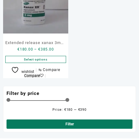
Extended release xanax 3mg (
Price
€
180.00
–
€
385.00
buy G3 xanax )
range:
Select options
€180.00
through
This
⇆
Compare
wishlist
€385.00
product
Compare
has
multiple
Filter by price
variants.
The
options
Price:
€180
—
€390
Min
Ma
may
be
pri
pri
Filter
chosen
on