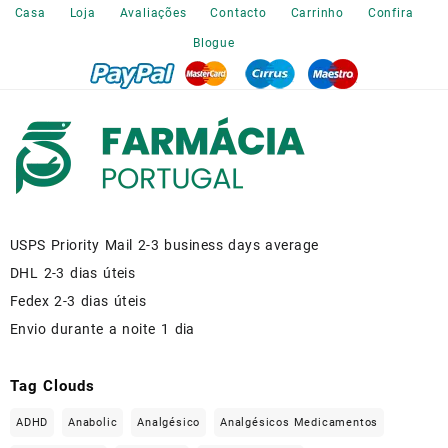
the
Casa
Loja
Avaliações
Contacto
Carrinho
Confira
product
Blogue
page
USPS Priority Mail 2-3 business days average
DHL 2-3 dias úteis
Fedex 2-3 dias úteis
Envio durante a noite 1 dia
Tag Clouds
ADHD
Anabolic
Analgésico
Analgésicos Medicamentos