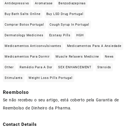
Antidepressivo
Aromatase
Benzodiazepinas
Buy Bath Salts Online
Buy LSD Drug Portugal
Comprar Botox Portugal
Cough Syrup In Portugal
Dermatology Medicines
Ecstasy Pills
HGH
Medicamentos Anticonvulsivantes
Medicamentos Para A Ansiedade
Medicamentos Para Dormir
Muscle Relaxers Medicine
News
Other
Remédio Para A Dor
SEX ENHANCEMENT
Steroids
Stimulants
Weight Loss Pills Portugal
Reembolso
Se não recebeu o seu artigo, está coberto pela Garantia de
Reembolso de Dinheiro da Pharma.
Contact Details