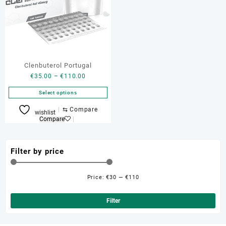
Clenbuterol Portugal
Price
€
35.00
–
€
110.00
range:
Select options
€35.00
through
This
⇆
Compare
wishlist
€110.00
product
Compare
has
multiple
variants.
Filter by price
The
options
Price:
€30
—
€110
may
Min
Ma
be
pri
pri
Filter
chosen
on
the