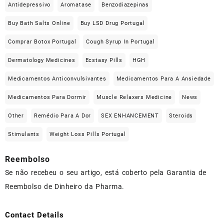
Antidepressivo
Aromatase
Benzodiazepinas
Buy Bath Salts Online
Buy LSD Drug Portugal
Comprar Botox Portugal
Cough Syrup In Portugal
Dermatology Medicines
Ecstasy Pills
HGH
Medicamentos Anticonvulsivantes
Medicamentos Para A Ansiedade
Medicamentos Para Dormir
Muscle Relaxers Medicine
News
Other
Remédio Para A Dor
SEX ENHANCEMENT
Steroids
Stimulants
Weight Loss Pills Portugal
Reembolso
Se não recebeu o seu artigo, está coberto pela Garantia de
Reembolso de Dinheiro da Pharma.
Contact Details