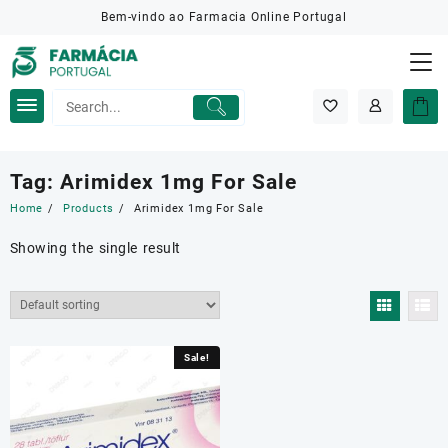
Skip
Bem-vindo ao Farmacia Online Portugal
to
content
Tag:
Arimidex 1mg For Sale
Home
Products
Arimidex 1mg For Sale
Showing the single result
Sale!