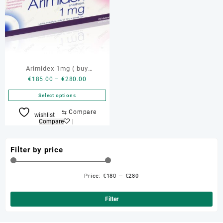
Arimidex 1mg ( buy
Price
€
185.00
–
€
280.00
Anastrozole ) genuine pills
range:
Select options
€185.00
through
This
⇆
Compare
wishlist
€280.00
product
Compare
has
multiple
Filter by price
variants.
The
options
Price:
€180
—
€280
Min
Ma
may
be
pri
pri
Filter
chosen
on