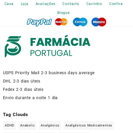
the
Casa
Loja
Avaliações
Contacto
Carrinho
Confira
product
Blogue
page
USPS Priority Mail 2-3 business days average
DHL 2-3 dias úteis
Fedex 2-3 dias úteis
Envio durante a noite 1 dia
Tag Clouds
ADHD
Anabolic
Analgésico
Analgésicos Medicamentos