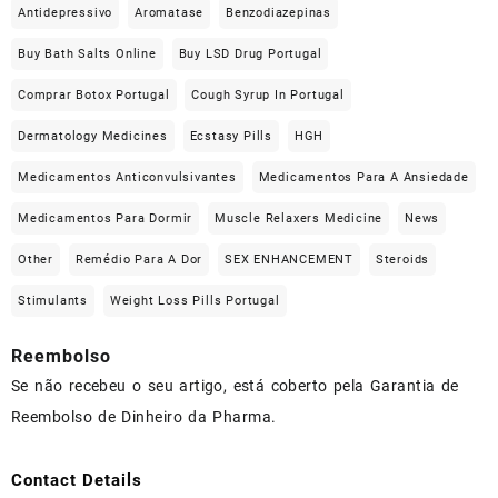
Antidepressivo
Aromatase
Benzodiazepinas
Buy Bath Salts Online
Buy LSD Drug Portugal
Comprar Botox Portugal
Cough Syrup In Portugal
Dermatology Medicines
Ecstasy Pills
HGH
Medicamentos Anticonvulsivantes
Medicamentos Para A Ansiedade
Medicamentos Para Dormir
Muscle Relaxers Medicine
News
Other
Remédio Para A Dor
SEX ENHANCEMENT
Steroids
Stimulants
Weight Loss Pills Portugal
Reembolso
Se não recebeu o seu artigo, está coberto pela Garantia de
Reembolso de Dinheiro da Pharma.
Contact Details