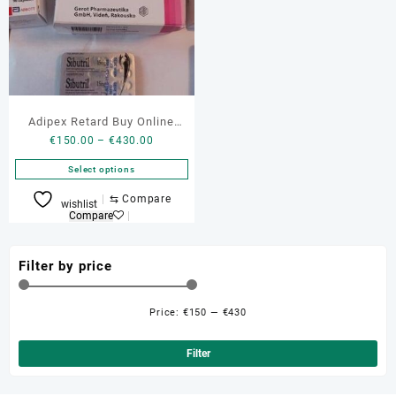
Adipex Retard Buy Online
Price
€
150.00
–
€
430.00
Portugal
range:
Select options
€150.00
through
This
⇆
Compare
wishlist
€430.00
product
Compare
has
multiple
Filter by price
variants.
The
options
Price:
€150
—
€430
Min
Ma
may
be
pri
pri
Filter
chosen
on