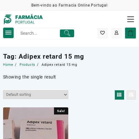
Skip
Bem-vindo ao Farmacia Online Portugal
to
content
Tag:
Adipex retard 15 mg
Home
Products
Adipex retard 15 mg
Showing the single result
Sale!