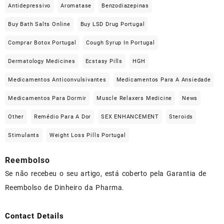
Antidepressivo
Aromatase
Benzodiazepinas
Buy Bath Salts Online
Buy LSD Drug Portugal
Comprar Botox Portugal
Cough Syrup In Portugal
Dermatology Medicines
Ecstasy Pills
HGH
Medicamentos Anticonvulsivantes
Medicamentos Para A Ansiedade
Medicamentos Para Dormir
Muscle Relaxers Medicine
News
Other
Remédio Para A Dor
SEX ENHANCEMENT
Steroids
Stimulants
Weight Loss Pills Portugal
Reembolso
Se não recebeu o seu artigo, está coberto pela Garantia de
Reembolso de Dinheiro da Pharma.
Contact Details