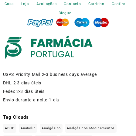
the
Casa
Loja
Avaliações
Contacto
Carrinho
Confira
product
Blogue
page
USPS Priority Mail 2-3 business days average
DHL 2-3 dias úteis
Fedex 2-3 dias úteis
Envio durante a noite 1 dia
Tag Clouds
ADHD
Anabolic
Analgésico
Analgésicos Medicamentos